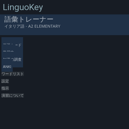
LinguoKey
語彙トレーナー
イタリア語 - A2 ELEMENTARY
0
/
0
/
0
/
0
0
(0.00%)
/
00:00:00
単語カード
学習中
知識の調査
ANKI
ワードリスト
設定
指示
演習について