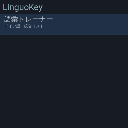
LinguoKey
語彙トレーナー
ドイツ語 - 統合リスト
0
/
0
/
0
/
0
0
(0.00%)
/
00:00:00