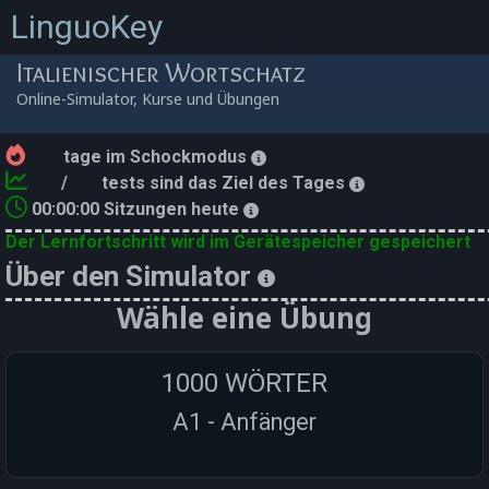
LinguoKey
Italienischer Wortschatz
Online-Simulator, Kurse und Übungen
tage im Schockmodus
/
tests sind das Ziel des Tages
00:00:00
Sitzungen heute
Der Lernfortschritt wird im Gerätespeicher gespeichert
Über den Simulator
Wähle eine Übung
1000 WÖRTER
A1 - Anfänger