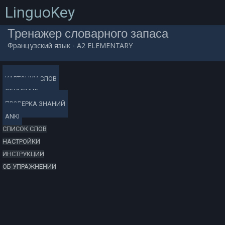
LinguoKey
Тренажер словарного запаса
Французский язык - A2 ELEMENTARY
0
/
0
/
0
/
0
0
(0.00%)
/
00:00:00
КАРТОЧКИ СЛОВ
ОБУЧЕНИЕ
ПРОВЕРКА ЗНАНИЙ
ANKI
СПИСОК СЛОВ
НАСТРОЙКИ
ИНСТРУКЦИИ
ОБ УПРАЖНЕНИИ